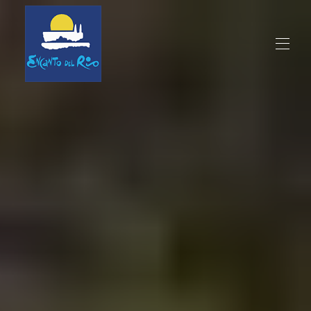
Startseite
Hacienda
▾
Restaurant
Jahreszeiten
Aktivitäten
Vermietungen
Online reservieren
Standort
Kontakt
Sprachen
▾