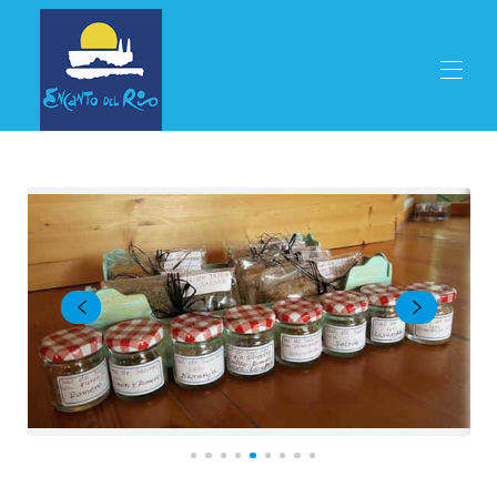
Accueil
Propriétés
▾
Restaurant
Saisons
Activités
Louer
Réservation en ligne
Emplacement
Contactez-nous
Langues
▾