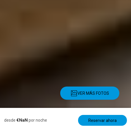
VER MÁS FOTOS
Descripción
Imágenes
Servicios
Ubicación
Tarifas
Disponibi
€NaN
desde
por noche
Reservar ahora