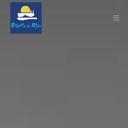
Inicio
Hacienda
▾
Restaurante
Estaciones
Actividades
Alquiler
Reserva online
Ubicación
Contáctenos
Idiomas
▾